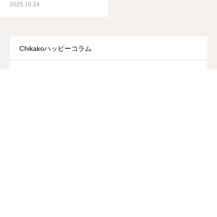
2025.10.24
Chikakoハッピーコラム
お客様の声
博士の応援ブログ
講師インタビュー
講座を受講された方の感想
最近の投稿
自分軸クエスト、始まりました！