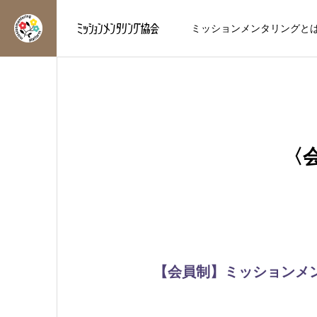
ミッションメンタリングと
〈
Chikakoハッピーコラム
博士の応援ブログ
方
輝かせ
季節を表わす二十四節氣
その「強み」、本当にあ
【立秋】
なたの才能ですか？
を知り、自分らしく輝く人
ミッションメンタリング®︎のメ
2026.08.06
2026.08.05
【会員制】ミッションメ
方へ
を応援したい方へ