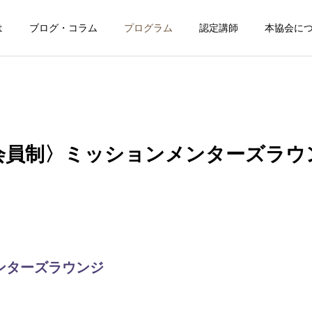
は
ブログ・コラム
プログラム
認定講師
本協会に
会員制〉ミッションメンターズラウ
博士の応援ブログ
博士の応援ブログ
たい方
開
「え、もう？」と驚かれ
愛しているのに、なぜ離
ました
れていくのだろう？
ソッドを取得して、大切な人
2026.08.04
2026.08.03
プログラムの開催日程を調べ
ンターズラウンジ