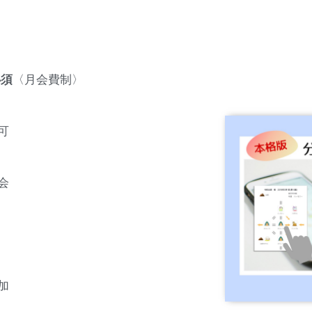
必須
〈月会費制〉
可
会
加