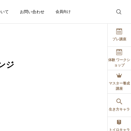
ついて
お問い合わせ
会員向け
プレ講座
体験 ワークシ
ンジ
ョップ
博士の応援ブログ
博士の応援ブログ
催日程
同じアドバイスなのに、
頑張っている人ほど、気
マスター養成
講座
なぜ結果が違うのでしょ
づかないことがあります
う？
持って生まれた自分の個
2026.07.26
2026.07.25
る
生き方キャラ
生を実現する方法を手に
トイロキャラ