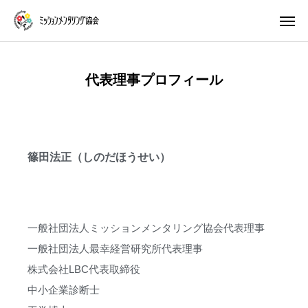
代表理事プロフィール
プレ講座
体験 ワークショップ
マスター養成講座
生き方キャラ
篠田法正（しのだほうせい）
トイロキャラ解説
ピースチャート解説
公式LINE
一般社団法人ミッションメンタリング協会代表理事
ミッションメンタリングとは
一般社団法人最幸経営研究所代表理事
ブログ・コラム
株式会社LBC代表取締役
中小企業診断士
プログラム