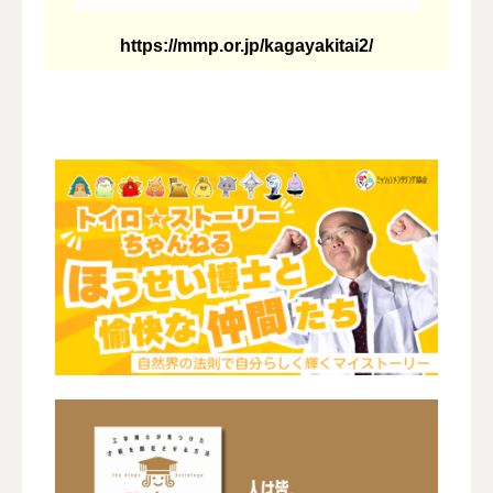
https://mmp.or.jp/kagayakitai2/