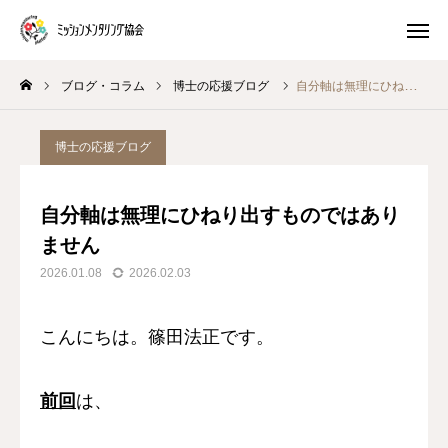
ブログ・コラム
博士の応援ブログ
自分軸は無理にひねり出すものではありません
プレ講座
体験 ワークショップ
博士の応援ブログ
マスター養成講座
生き方キャラ
自分軸は無理にひねり出すものではあり
トイロキャラ解説
ピースチャート解説
ません
2026.01.08
2026.02.03
公式LINE
ミッションメンタリングとは
こんにちは。篠田法正です。
ブログ・コラム
前回
は、
プログラム