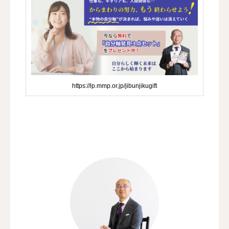
https://lp.mmp.or.jp/jibunjikugift