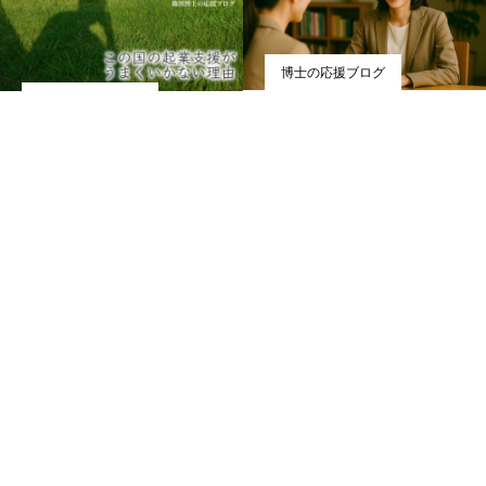
博士の応援ブログ
博士の応援ブログ
AI時代に生き残るビジネス
は、「見立て力」がカギ
この国の起業支援がうまくい
かない理由
2025.05.16
2019.09.12
博士の応援ブログ
なんか、人が好き。それは才
能です