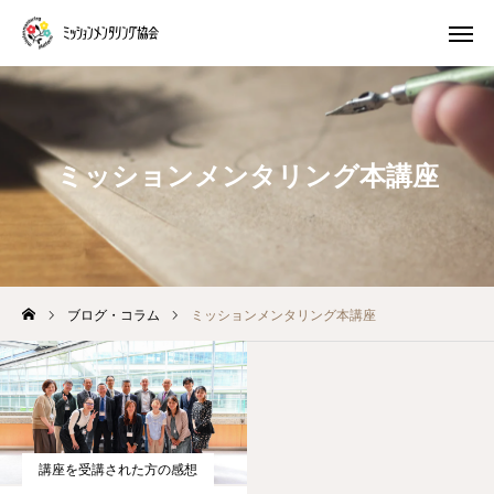
プレ講座
体験 ワークショップ
ミッションメンタリング本講座
マスター養成講座
生き方キャラ
トイロキャラ解説
ピースチャート解説
公式LINE
ブログ・コラム
ミッションメンタリング本講座
ミッションメンタリングとは
ブログ・コラム
講座を受講された方の感想
プログラム