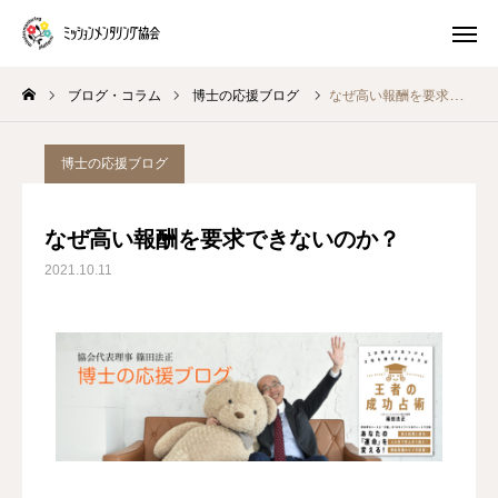
ブログ・コラム
博士の応援ブログ
なぜ高い報酬を要求できないのか？
プレ講座
体験 ワークショップ
博士の応援ブログ
マスター養成講座
生き方キャラ
なぜ高い報酬を要求できないのか？
トイロキャラ解説
ピースチャート解説
2021.10.11
公式LINE
ミッションメンタリングとは
ブログ・コラム
プログラム