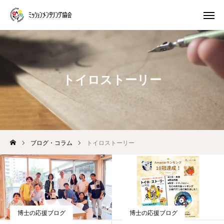
プレ講座
体験 ワークショップ
トイロストーリー
マスター養成講座
生き方キャラ
トイロキャラ解説
ピースチャート解説
公式LINE
ブログ・コラム
トイロストーリー
ミッションメンタリングとは
ブログ・コラム
博士の応援ブログ
博士の応援ブログ
プログラム