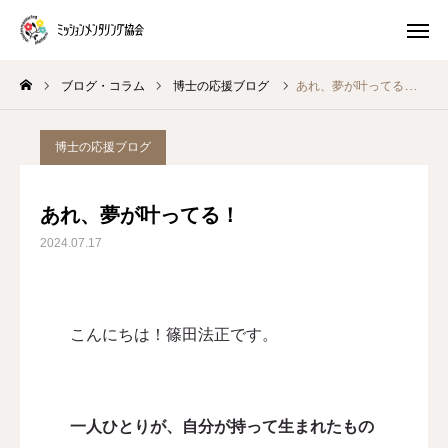
ブログ・コラム
博士の応援ブログ
あれ、夢が叶ってる！
プレ講座
体験 ワークショップ
博士の応援ブログ
マスター養成講座
生き方キャラ
あれ、夢が叶ってる！
トイロキャラ解説
ピースチャート解説
2024.07.17
公式LINE
こんにちは！篠田法正です。
ミッションメンタリングとは
ブログ・コラム
一人ひとりが、自分が持って生まれたもの
プログラム