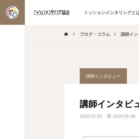
ミッションメンタリングと
ブログ・コラム
講師イン
博士の応援ブログ
Chikakoハッピーコラム
講師インタビュー
方
輝かせ
自分軸クエスト、始まり
季節を表わす二十四節氣
ました！
【立秋】
講師インタビ
を知り、自分らしく輝く人
ミッションメンタリング®︎のメ
2026.08.07
2026.08.06
2020.02.03
2020.05.08
方へ
を応援したい方へ