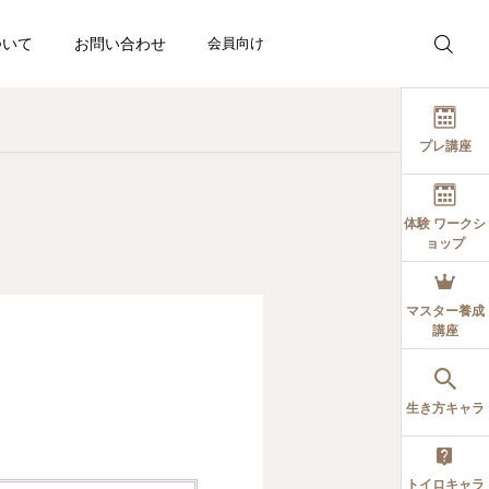
ついて
お問い合わせ
会員向け
プレ講座
体験 ワークシ
ョップ
博士の応援ブログ
博士の応援ブログ
催日程
愛しているのに、なぜ離
同じアドバイスなのに、
マスター養成
講座
れていくのだろう？
なぜ結果が違うのでしょ
う？
持って生まれた自分の個
2026.08.03
2026.07.26
る
生き方キャラ
生を実現する方法を手に
トイロキャラ