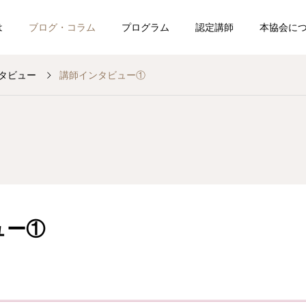
は
ブログ・コラム
プログラム
認定講師
本協会に
タビュー
講師インタビュー①
博士の応援ブログ
博士の応援ブログ
たい方
開
その「強み」、本当にあ
「え、もう？」と驚かれ
なたの才能ですか？
ました
ュー①
ソッドを取得して、大切な人
2026.08.05
2026.08.04
プログラムの開催日程を調べ