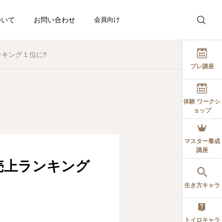
ついて
お問い合わせ
会員向け
キング１位に‼️
プレ講座
体験 ワークシ
ョップ
博士の応援ブログ
博士の応援ブログ
催日程
愛しているのに、なぜ離
同じアドバイスなのに、
マスター養成
講座
れていくのだろう？
なぜ結果が違うのでしょ
売上ランキング
う？
持って生まれた自分の個
2026.08.03
2026.07.26
る
生き方キャラ
生を実現する方法を手に
トイロキャラ