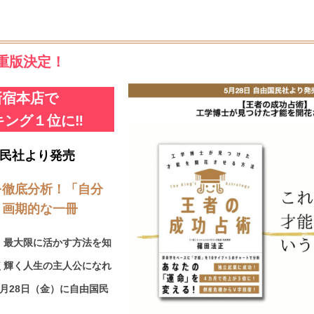
重版決定！
新宿本店で
ング１位に‼️
国民社より発売
を徹底分析！
「自分
」画期的な一冊
、最大限に活かす方法を知
く輝く人生の主人公になれ
月28日（金）に自由国民