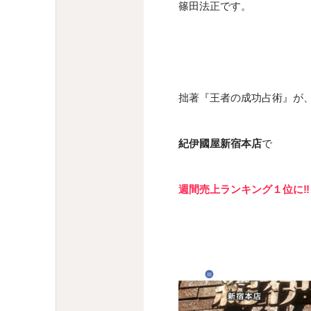
篠田法正です。
拙著『王者の成功占術』が
紀伊國屋新宿本店
で
週間売上ランキング１位に‼️