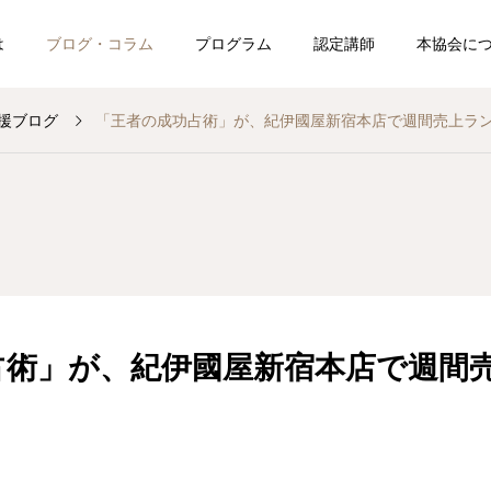
は
ブログ・コラム
プログラム
認定講師
本協会に
援ブログ
「王者の成功占術」が、紀伊國屋新宿本店で週間売上ラン
博士の応援ブログ
博士の応援ブログ
たい方
開
その「強み」、本当にあ
「え、もう？」と驚かれ
なたの才能ですか？
ました
占術」が、紀伊國屋新宿本店で週間
ソッドを取得して、大切な人
2026.08.05
2026.08.04
プログラムの開催日程を調べ