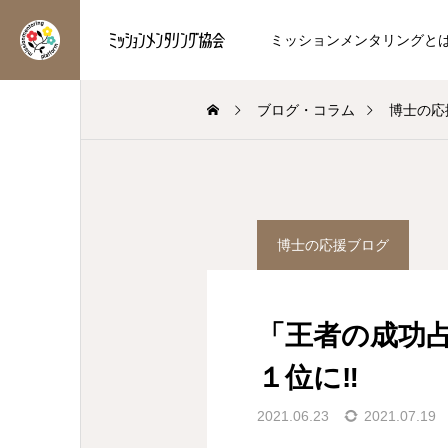
ミッションメンタリングと
ブログ・コラム
博士の応
博士の応援ブログ
Chikakoハッピーコラム
博士の応援ブログ
方
輝かせ
自分軸クエスト、始まり
季節を表わす二十四節氣
ました！
【立秋】
「王者の成功
を知り、自分らしく輝く人
ミッションメンタリング®︎のメ
2026.08.07
2026.08.06
１位に‼️
方へ
を応援したい方へ
2021.06.23
2021.07.19