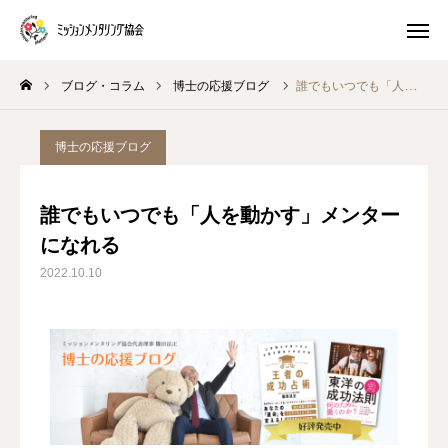
ブログ・コラム
博士の応援ブログ
誰でもいつでも「人を動かす」メンターになれる
プレ講座
体験 ワークショップ
博士の応援ブログ
マスター養成講座
生き方キャラ
誰でもいつでも「人を動かす」メンター
トイロキャラ解説
ピースチャート解説
になれる
2022.10.10
公式LINE
ミッションメンタリングとは
ブログ・コラム
プログラム