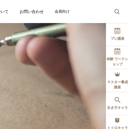
ついて
お問い合わせ
会員向け
プレ講座
体験 ワークシ
ョップ
博士の応援ブログ
博士の応援ブログ
催日程
愛しているのに、なぜ離
同じアドバイスなのに、
マスター養成
講座
れていくのだろう？
なぜ結果が違うのでしょ
う？
持って生まれた自分の個
2026.08.03
2026.07.26
る
生き方キャラ
生を実現する方法を手に
トイロキャラ