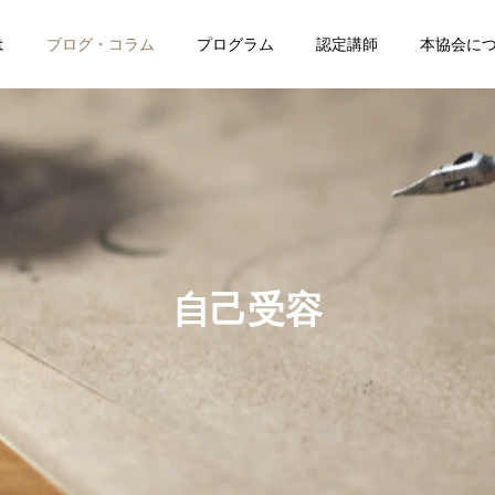
は
ブログ・コラム
プログラム
認定講師
本協会に
博士の応援ブログ
博士の応援ブログ
自己受容
たい方
開
その「強み」、本当にあ
「え、もう？」と驚かれ
なたの才能ですか？
ました
ソッドを取得して、大切な人
2026.08.05
2026.08.04
プログラムの開催日程を調べ