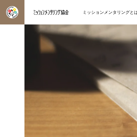
ミッションメンタリングと
博士の応援ブログ
Chikakoハッピーコラム
方
輝かせ
自分軸クエスト、始まり
季節を表わす二十四節氣
ました！
【立秋】
を知り、自分らしく輝く人
ミッションメンタリング®︎のメ
2026.08.07
2026.08.06
方へ
を応援したい方へ