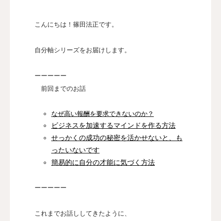
認定講師
こんにちは！篠田法正です。
本協会について
自分軸シリーズをお届けします。
お問い合わせ
ーーーーー
前回までのお話
会員向け
なぜ高い報酬を要求できないのか？
ビジネスを加速するマインドを作る方法
せっかくの成功の秘密を活かせないと、も
ったいないです
簡易的に自分の才能に気づく方法
ーーーーー
これまでお話ししてきたように、